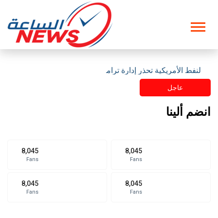
ت النفط الأمريكية تحذر إدارة ترامب
عاجل
انضم ألينا
8,045
8,045
Fans
Fans
8,045
8,045
Fans
Fans