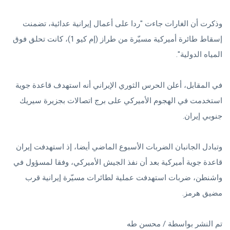
وذكرت أن الغارات جاءت "ردا على أعمال ⁠إيرانية عدائية، تضمنت
⁠إسقاط طائرة أميركية مسيّرة من طراز (إم كيو 1)، كانت تحلق فوق
المياه الدولية".
في المقابل، أعلن الحرس الثوري الإيراني أنه استهدف قاعدة جوية
استخدمت في الهجوم الأميركي على برج اتصالات بجزيرة سيريك
جنوبي إيران.
وتبادل ⁠الجانبان الضربات الأسبوع الماضي أيضا، إذ استهدفت إيران
قاعدة جوية أميركية بعد أن نفذ الجيش الأميركي، وفقا لمسؤول في
واشنطن، ضربات استهدفت عملية ‌لطائرات مسيّرة إيرانية قرب
مضيق ​هرمز.
تم النشر بواسطة / محسن طه