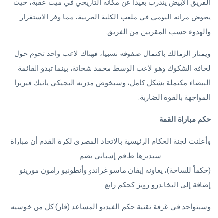
الفريق الأبيض يتدرب بعيداً عن مكانه التاريخي في ميت عقبة، حيث
يخوض مرانه اليومي في ملعب الكلية الحربية، مما وفر الاستقرار
والهدوء حسب المقربين من الفريق.
ويمتاز الزمالك باكتمال صفوفه نسبيا، فهناك لاعب واحد تحوم حول
لحاقه الشكوك وهو لاعب الوسط محمد شحاتة، بينما تبدو القائمة
البيضاء مكتملة بشكل كامل، وسيخوض مدربه اليجيكي يانيك فيريرا
المواجهة بالقوة الضاربة.
حكم مباراة القمة
وأعلنت لجنة الحكام الرئيسية بالاتحاد المصري لكرة القدم أن مباراة
الأهلي والزمالك
سيديرها طاقم إسباني يضم
سيزار سوتو غرادو
(حكماً للساحة)، يعاونه إيفان ماسو غراندو وأنطونيو رامون مورينو
إضافة إلى اليخاندرو رويز كحكم رابع.
وسيتواجد في غرفة تقنية حكم الفيديو المساعد (فار) كل من خوسيه