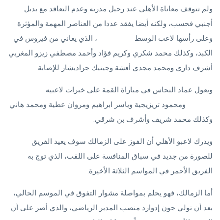
ولم تتوقف معاناة الأهلي عند رحيل مدربه وعدم التعاقد مع بديل
أجنبي فحسب، ولكنه أيضا يفقد عددا من العناصر المهمة والمؤثرة
وعلى رأسها لاعب الوسط
إمام عاشور
، الذي يعاني من فيروس في
الكبد، وكذلك محمد شكري وكريم فؤاد وأحمد مصطفي زيزو المغربي
أشرف داري ومحمد مجدي أفشة وجينيك جراديشار للإصابة.
ويعول عماد النحاس في مباراة القمة على خبرات لاعبيه
محمد
الشناوي
ومحمود تريزيجية وياسر ابراهيم ومروان عطية ومحمد هاني
وكذلك محمد شريف وأشرف بن شرقي.
ويدرك لاعبو الأهلي أن الفوز على الزمالك سوف يعيد الفريق
للصورة من جديد في سباق المنافسة على اللقب، الذي توج به
الفريق الأحمر في المواسم الثلاثة الأخيرة.
أما الزمالك، فهو يحلم بمواصلة مشوار التفوق في الموسم الحالي،
بعد أن تولي جون إدوارد منصب المدير الرياضي، والذي أصر على أن