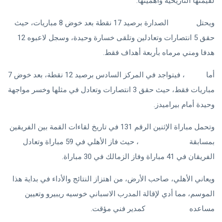
لقيمتها التاريخية وأهميتها.
ويحتل
الزمالك
الصدارة برصيد 17 نقطة بعد خوض 8 مباريات، حيث
حقق 5 انتصارات وتعادلين وتلقى خسارة وحيدة، وسجل لاعبوه 12
هدفا ومني مرماه بأربعة أهداف فقط.
أما
الأهلي
، فيتواجد في المركز السادس برصيد 12 نقطة، بعد خوض 7
مباريات فقط، حيث حقق 3 انتصارات وتعادل في مثلها وخسر مواجهة
وحيدة أمام بيراميدز.
وتحمل مباراة الإثنين الرقم 131 في تاريخ لقاءات القمة بين الفريقين
بمسابقة
الدوري المصري
، حيث فاز الأهلي في 59 مباراة وتعادل
الفريقان في 41 مباراة وفاز الزمالك في 30 مباراة.
ويعاني الأهلي، صاحب الأرض، من اهتزاز النتائج والأداء في بداية هذا
الموسم، مما أدي لإقالة المدرب الاسباني خوسيه ريبيرو وتعيين
مساعده
عماد النحاس
كمدير فني مؤقت.