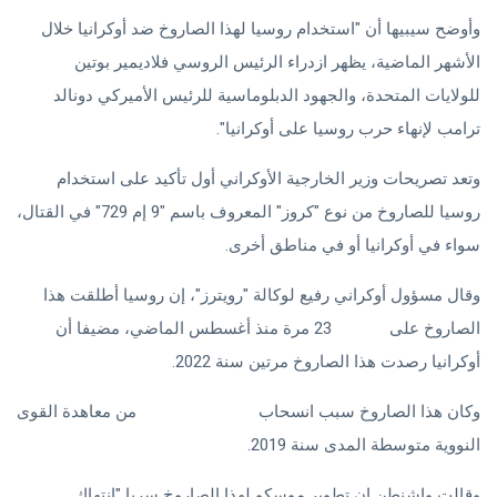
وأوضح سيبيها أن "استخدام روسيا لهذا الصاروخ ضد أوكرانيا خلال
الأشهر الماضية، يظهر ازدراء الرئيس الروسي فلاديمير بوتين
للولايات المتحدة، والجهود الدبلوماسية للرئيس الأميركي دونالد
ترامب لإنهاء حرب روسيا على أوكرانيا".
وتعد تصريحات وزير الخارجية الأوكراني أول تأكيد على استخدام
روسيا للصاروخ من نوع "كروز" المعروف باسم "9 إم 729" في القتال،
سواء في أوكرانيا أو في مناطق أخرى.
وقال مسؤول أوكراني رفيع لوكالة "رويترز"، إن روسيا أطلقت هذا
الصاروخ على
أوكرانيا
23 مرة منذ أغسطس الماضي، مضيفا أن
أوكرانيا رصدت هذا الصاروخ مرتين سنة 2022.
وكان هذا الصاروخ سبب انسحاب
الولايات المتحدة
من معاهدة القوى
النووية متوسطة المدى سنة 2019.
وقالت واشنطن إن تطوير موسكو لهذا الصاروخ سريا "انتهاك