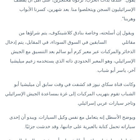
يقول: "عندما بدأت الحرب، تركونا محتجزين، على أمل أن يقصف
الإسرائيليون السجن ويتخلصوا منا. بعد شهرين، كسرنا الأبواب
وهربنا".
ويقول إن أسلحته، وخاصة بنادق كلاشينكوف، يتم شراؤها من
مقاتلي
حماس
السابقين في السوق السوداء، في المقابل، يتم إدخال
الذخائر والمركبات عبر معبر كرم أبو سالم بعد التنسيق مع الجيش
الإسرائيلي، وهو المعبر الحدودي ذاته الذي يستخدمه زعيم ميليشيا
آخر، ياسر أبو شباب.
وكانت قناة سكاي نيوز قد كشفت في وقت سابق أن ميليشيا أبو
الشباب تقوم بتهريب المركبات إلى غزة بمساعدة الجيش الإسرائيلي
وتاجر سيارات عربي إسرائيلي.
ويوضح الأسطل إنه يتعامل مع نفس وكيل السيارات. ويبدو أن إحدى
سياراته تحمل كتابة بالعبرية على جانبها، وقد خدشت جزئيًا.