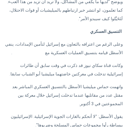
ويوضح "لديها ما يكفي من المشاكل، ولا تريد أن تزيد من هذا العبء.
كما تعلمون، لو انتشر خبر ارتباطهم بالميليشيات أو قوات الاحتلال،
لَتَخَيَّلوا كيف سيبدو الأمر".
التنسيق العسكري
وعلى الرغم من اعترافه بالتعاون مع إسرائيل لتأمين الإمدادات، ينفي
الأسطل قيامه بتنسيق العمليات العسكرية مع
الجيش الإسرائيلي
.
وكانت قناة سكاي نيوز قد ذكرت في وقت سابق أن طائرات
إسرائيلية تدخلت في معركتين خاضتهما ميليشيا أبو الشباب سابقا.
واتهمت حماس ميليشيا الأسطل بالتنسيق العسكري المباشر بعد
مقتل عدد من مقاتليها عندما تدخلت إسرائيل خلال معركة بين
المجموعتين في 3 أكتوبر.
يقول الأسطل: "لا أتحكم بالغارات الجوية الإسرائيلية. الإسرائيليون
ببساطة رأوا مجموعات حماس المسلحة وضربوها".