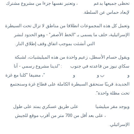
تحظى جميعها بدعم
إسرائيل
، وتعتبر نفسها جزءا من مشروع مشترك
لإبعاد حماس عن السلطة.
وتعمل كل هذه المجموعات انطلاقا من مناطق لا تزال تحت السيطرة
الإسرائيلية، خلف ما يسمى بـ "الخط الأصفر" - وهو الحدود لنشر
القوات الإسرائيلية
التي أنشئت بموجب اتفاق وقف إطلاق النار.
ويقول حسام الأسطل، زعيم واحدة من هذه الميليشيات، لشبكة
سكاي نيوز من قاعدته في جنوب
غزة
: "لدينا مشروع رسمي - أنا
و
ياسر أبو شبا
ب و
رامي حلس
و
أشرف المنسي
"، مضيفا "كلنا مع غزة
الجديدة. قريبًا سنحقق السيطرة الكاملة على قطاع غزة وسنجتمع
تحت مظلة واحدة".
ويوجد مقر ميليشيا
الأسطل
على طريق عسكري يمتد على طول
الخط الأصفر
، على بعد أقل من 700 متر من أقرب موقع للجيش
الإسرائيلي.