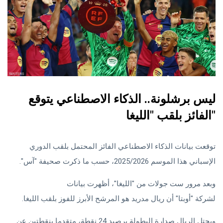
ليس برشلونة.. الذكاء الاصطناعي يتوقع
الفائز بلقب "الليغا"
توقعت بيانات الذكاء الاصطناعي الفائز المحتمل بلقب الدوري
الإسباني هذا الموسم 2025/2026، حسب ما ذكرت صحيفة "آس".
وبعد مرور ست جولات من "الليغا"، أظهرت بيانات
الذكاء الاصطناعي
لشركة "أوبتا" أن ريال مدريد هو المرشح الأبرز للفوز بلقب الليغا.
ويحتل الريال صدارة البطولة برصيد 24 نقطة، متقدما بنقطتين عن