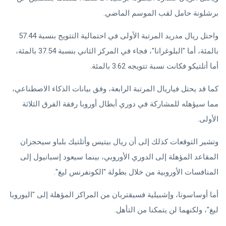
برشلونة حامل لقب الموسم الماضي.
واحتل ريال مدريد المرتبة الأولى في احتمالية التتويج بنسبة 57.44
بالمئة، أما "البلوغرانا"، فجاء في المركز الثاني بنسبة 37.54 بالمئة،
أما أتلتيكو فكانت نسبة تتويجه 3.62 بالمئة.
كما قد يحتل فياريال المرتبة الرابعة، وفق بيانات الذكاء الاصطناعي،
مما سيؤهله للمشاركة في دوري أبطال أوروبا رفقة الفرق الثلاثة
الأولى.
وتشير التوقعات كذلك إلى أن ريال بيتيس وأتلتيك بلباو سيحجزان
المقاعد المؤهلة إلى الدوري الأوروبي، بينما سيعود إسبانيول إلى
المنافسات الأوروبية من خلال بطولة "الكونفرنس ليغ".
أما أوساسونا، وإشبيلية فسيقتربان من المراكز المؤهلة إلى "اليوروبا
ليغ"، ولكنهما لن يتمكنا من التأهل.