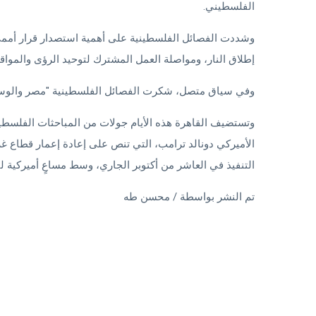
الفلسطيني.
وشددت الفصائل الفلسطينية على أهمية استصدار قرار أممي 
إطلاق النار، ومواصلة العمل المشترك لتوحيد الرؤى والمواق
وفي سياق متصل، شكرت الفصائل الفلسطينية "مصر والوسطا
وتستضيف القاهرة هذه الأيام جولات من المباحثات الفلسطين
الأميركي دونالد ترامب، التي تنص على إعادة إعمار قطاع غ
التنفيذ في العاشر من أكتوبر الجاري، وسط مساعٍ أميركية لتثب
تم النشر بواسطة / محسن طه