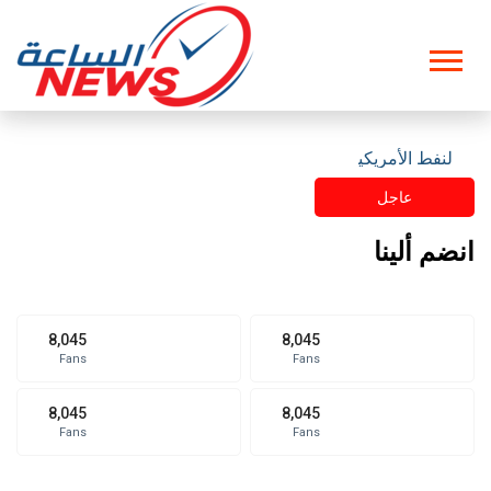
ت النفط الأمريكية تحذر إدارة ترامب
عاجل
انضم ألينا
8,045
8,045
Fans
Fans
8,045
8,045
Fans
Fans