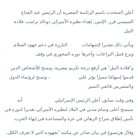
أعلن المتحدث باسم الرئاسة المصرية أن الرئيس عبد الفتاح
السيسي قرر، الإثنين، إهداء نظيره الأميركي دونالد ترامب، قلادة
النيل.
ويأتي ذلك تقديرا لإسهامات
ترامب
البارزة في دعم جهود السلام،
ونزع فتيل النزاعات، وآخرها دوره المحوري في وقف
الحرب في غزة
.
و"قلادة النيل" هي أرفع درجة تكريم مصرية، وتمنح للأشخاص الذين
قدموا إسهامًا مميزًا يؤثر علي
حياة المصريين
، وتمنح لرؤساء الدول
والمصريين فائقي التميز.
وفي وقت سابق، أعلن الرئيس الإسرائيلي
إسحاق هرتسوغ
أنه
سيمنح أعلى وسام مدني في البلاد لنظيره الأميركي تقديرا لدوره في
تأمين إطلاق سراح الرهائن في غزة والمساعدة في إنهاء الحرب.
وقال هرتسوغ في بيان صادر عن مكتبه "بجهوده التي لا تعرف الكلل،