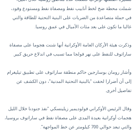
شملت محطة ضخ لخط أنابيب نفط ومصفاة نفط ومستودع وقود، ​
في حملة متصاعدة من الضربات على ⁠البنية التحتية للطاقة والتي
غالبا ما تكون على بعد مئات الأميال في عمق روسيا.
وذكرت هيئة الأركان العامة الأوكرانية أنها شنت هجوما على مصفاة
ساراتوف للنفط على نهر فولجا مما تسبب في اندلاع حريق كبير.
وأشار رومان بوسارجين حاكم منطقة ساراتوف على تطبيق تيليغرام
إلى أن أضرارا ​لحقت "بالبنية التحتية المدنية"، دون الكشف عن
تفاصيل أخرى.
وقال الرئيس الأوكراني فولوديمير زيلينسكي "نفذ جنودنا خلال الليل
هجمات أوكرانية بعيدة المدى على ‌مصفاة نفط في ساراتوف بروسيا،
والتي تبعد حوالي 700 كيلومتر عن خط المواجهة".