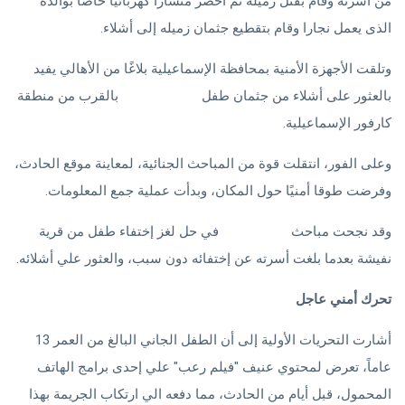
من أسرته وقام بقتل زميله ثم أحضر منشارا كهربائيا خاصا بوالده
الذى يعمل نجارا وقام بتقطيع جثمان زميله إلى أشلاء.
وتلقت الأجهزة الأمنية بمحافظة الإسماعيلية بلاغًا من الأهالي يفيد
بالعثور على أشلاء من جثمان طفل
مجهول الهوية
بالقرب من منطقة
كارفور الإسماعيلية.
وعلى الفور، انتقلت قوة من المباحث الجنائية، لمعاينة موقع الحادث،
وفرضت طوقا أمنيًا حول المكان، وبدأت عملية جمع المعلومات.
وقد نجحت مباحث
الإسماعيلية
في حل لغز إختفاء طفل من قرية
نفيشة بعدما بلغت أسرته عن إختفائه دون سبب، والعثور علي أشلائه.
تحرك أمني عاجل
أشارت التحريات الأولية إلى أن الطفل الجاني البالغ من العمر 13
عاماً، تعرض لمحتوي عنيف "فيلم رعب" علي إحدى برامج الهاتف
المحمول، قبل أيام من الحادث، مما دفعه الي ارتكاب الجريمة بهذا