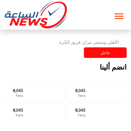
ت النفط الأمريكية تحذر إدارة ترامب
عاجل
انضم ألينا
8,045
8,045
Fans
Fans
8,045
8,045
Fans
Fans