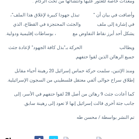
ومعدات خاصة للعثور عليها وانتشالها من تحت الركام".
وأضافت في بيان أن "
حماس
تبذل جهودا كبيرة لإغلاق هذا الملف"،
في إشارة إلى ملف
الرهائن
والجثث المحتجزة في القطاع، الذي
يشكل أحد أبرز نقاط التفاوض مع
إسرائيل
، بوساطات إقليمية ودولية.
ويطالب
الجيش الإسرائيلي
الحركة بـ"بذل كافة الجهود" لإعادة جثث
جميع الرهائن الذين لقوا حتفهم.
ومنذ الإثنين، سلمت حركة حماس إسرائيل 20 رهينة أحياء مقابل
إطلاق سراح حوالى ألفي معتقل فلسطيني من السجون الإسرائيلية.
كما أعادت جثث 9 رهائن من أصل 28 لقوا حتفهم في الأسر، إلى
جانب جثة أخرى قالت إسرائيل إنها لا تعود إلى رهينة سابق.
تم النشر بواسطة / محسن طه