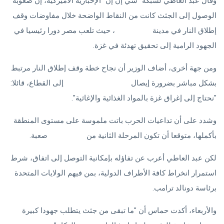
وقال عبد العاطي لشبكة "سي إن إن" الإخبارية الأميركية، إن صعوبة
الوصول إلى الجثث كانت من النقاط الواضحة خلال مفاوضات وقف
إطلاق النار في مدينة
شرم الشيخ
، حيث تلعب مصر دورا رئيسيا في
الجهود الرامية إلى تحقيق تهدئة في غزة.
ومن جهة أخرى، أضاف الوزير أن نجاح خطة وقف إطلاق النار مرتبط
بشكل مباشر بضرورة إيصال
المساعدات الإنسانية
إلى القطاع، قائلا:
"نحتاج إلى إغراق غزة بالمواد الغذائية والإغاثية".
وشدد على أن تداعيات الحرب باتت ملموسة على مستوى المنطقة
بأكملها، متوقعا أن تكون المرحلة الثانية من
المفاوضات
صعبة.
لكن عبد العاطي أعرب عن تفاؤله بإمكانية التوصل إلى اتفاق، شرط
استمرار انخراط كافة الأطراف الدولية، بمن فيهم الولايات المتحدة
برئاسة دونالد ترامب.
والأربعاء، أكدت حماس أن "ما تبقى من جثث يتطلب جهودا كبيرة